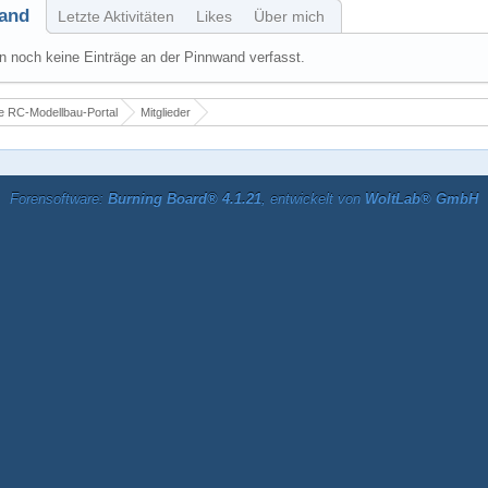
and
Letzte Aktivitäten
Likes
Über mich
 noch keine Einträge an der Pinnwand verfasst.
 RC-Modellbau-Portal
Mitglieder
Forensoftware:
Burning Board® 4.1.21
, entwickelt von
WoltLab® GmbH