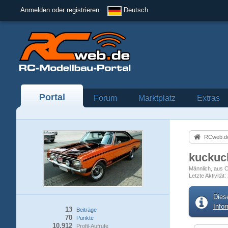
Anmelden oder registrieren
Deutsch
Portal
Forum
Marktplatz
Extras
RCweb.de
kucku
Männlich
aus C
Letzte Aktivität
Dies
Info
13
Beiträge
70
Punkte
10.912
Profil-Aufrufe