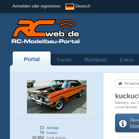
Anmelden oder registrieren
Deutsch
Portal
Forum
Marktplatz
Extras
RCweb.de
kucku
Männlich
aus C
Letzte Aktivität
Dies
Info
13
Beiträge
70
Punkte
10.852
Profil-Aufrufe