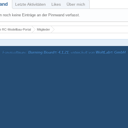
and
Letzte Aktivitäten
Likes
Über mich
 noch keine Einträge an der Pinnwand verfasst.
 RC-Modellbau-Portal
Mitglieder
Forensoftware:
Burning Board® 4.1.21
, entwickelt von
WoltLab® GmbH