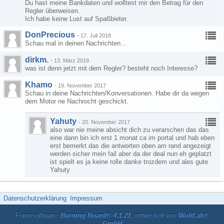
Du hast meine Bankdaten und wolltest mir den Betrag für den
Regler überweisen.
Ich habe keine Lust auf Spaßbieter.
DonPrecious
-
17. Juli 2018
Schau mal in deinen Nachrichten...
dirkm.
-
13. März 2018
was ist denn jetzt mit dem Regler? besteht noch Interesse?
Khamo
-
19. November 2017
Schau in deine Nachrichten/Konversationen. Habe dir da wegen
dem Motor ne Nachrocht geschickt.
Yahuty
-
20. November 2017
also war nie meine absicht dich zu verarschen das das
eine dann bin ich erst 1 monat ca im portal und hab eben
erst bemerkt das die antworten oben am rand angezeigt
werden sicher mein fail aber da der deal nun eh geplatzt
ist spielt es ja keine rolle danke trozdem und ales gute
Yahuty
Datenschutzerklärung
Impressum
Forensoftware:
Burning Board® 4.1.21
, entwickelt von
WoltLab®
GmbH