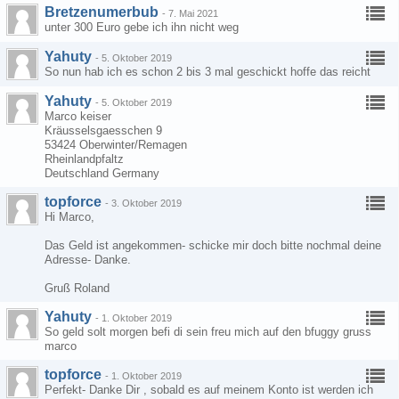
Bretzenumerbub
-
7. Mai 2021
unter 300 Euro gebe ich ihn nicht weg
Yahuty
-
5. Oktober 2019
So nun hab ich es schon 2 bis 3 mal geschickt hoffe das reicht
Yahuty
-
5. Oktober 2019
Marco keiser
Kräusselsgaesschen 9
53424 Oberwinter/Remagen
Rheinlandpfaltz
Deutschland Germany
topforce
-
3. Oktober 2019
Hi Marco,
Das Geld ist angekommen- schicke mir doch bitte nochmal deine
Adresse- Danke.
Gruß Roland
Yahuty
-
1. Oktober 2019
So geld solt morgen befi di sein freu mich auf den bfuggy gruss
marco
topforce
-
1. Oktober 2019
Perfekt- Danke Dir , sobald es auf meinem Konto ist werden ich