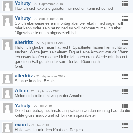
Yahuty
-
22. September 2019
Hab ich dich explizid gebeten nur riechen kann ichse ned
Yahuty
-
22. September 2019
So ich uberweise es am montag aber wer ebahn ned sagen will
oder kann solte sein mund ned so voll nehmen zumal ich uber
10geschaefte nu so abgewickelt hab.
alterfritz
-
22. September 2019
Hallo, ich glaube mauri hat recht. Spaßbieter haben hier nichts zu
suchen. Warte jetzt seit einem Tag auf eine Antwort von dir. Wenn
ich etwas kaufen möchte bleibe ich auch dran. Werde mir das auf
gar einen Fall gefallen lassen. Denke drüber nach
Gruß
alterfritz
-
21. September 2019
Schaue in deine EMails
Altibe
-
21. September 2019
Melde dich bitte mal wegen der Anschrift!
Yahuty
-
27. Juli 2018
Do ist der betrag nochmals angewiesen worden montag hast du die
kohle gruss marco und ich bin kein spassbieter
mauri
-
21. Juli 2018
Hallo was ist mit dem Kauf des Reglers.