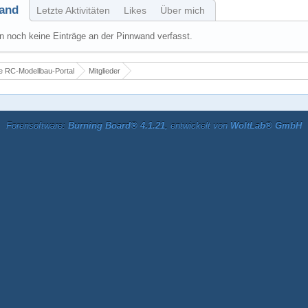
and
Letzte Aktivitäten
Likes
Über mich
 noch keine Einträge an der Pinnwand verfasst.
 RC-Modellbau-Portal
Mitglieder
Forensoftware:
Burning Board® 4.1.21
, entwickelt von
WoltLab® GmbH