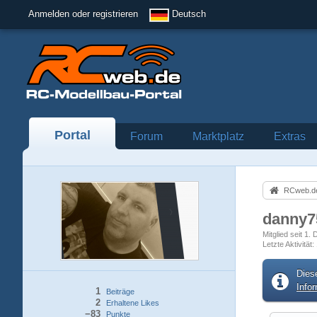
Anmelden oder registrieren
Deutsch
Portal
Forum
Marktplatz
Extras
RCweb.de
danny7
Mitglied seit 1
Letzte Aktivität
Dies
Info
1
Beiträge
2
Erhaltene Likes
−83
Punkte