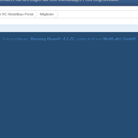
 RC-Modellbau-Portal
Mitglieder
Forensoftware:
Burning Board® 4.1.21
, entwickelt von
WoltLab® GmbH