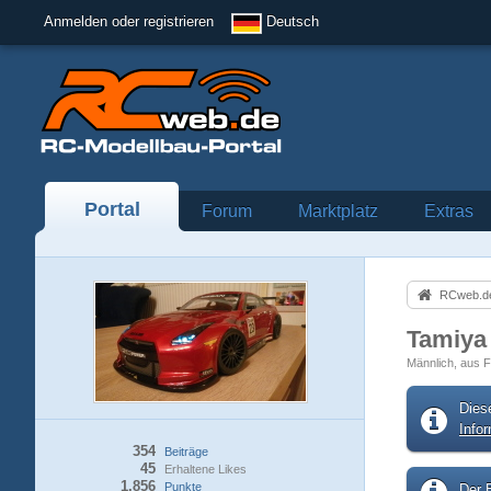
Anmelden oder registrieren
Deutsch
Portal
Forum
Marktplatz
Extras
RCweb.de
Tamiya
Männlich
aus F
Dies
Info
354
Beiträge
45
Erhaltene Likes
1.856
Punkte
Der B