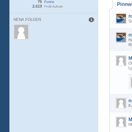
76
Punkte
Pinnw
2.619
Profil-Aufrufe
r
NENA FOLGEN
1
So
r
Ha
M
M
O
L
n
Ka
M
H