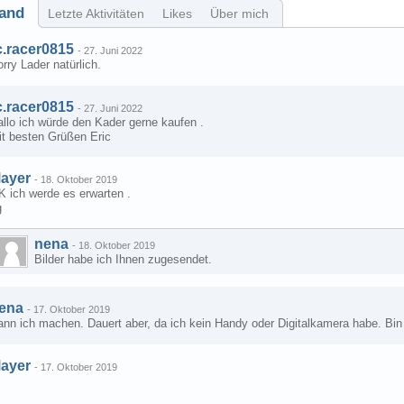
and
Letzte Aktivitäten
Likes
Über mich
c.racer0815
-
27. Juni 2022
rry Lader natürlich.
c.racer0815
-
27. Juni 2022
llo ich würde den Kader gerne kaufen .
it besten Grüßen Eric
ayer
-
18. Oktober 2019
K ich werde es erwarten .
g
nena
-
18. Oktober 2019
Bilder habe ich Ihnen zugesendet.
ena
-
17. Oktober 2019
nn ich machen. Dauert aber, da ich kein Handy oder Digitalkamera habe. Bin 
ayer
-
17. Oktober 2019
I