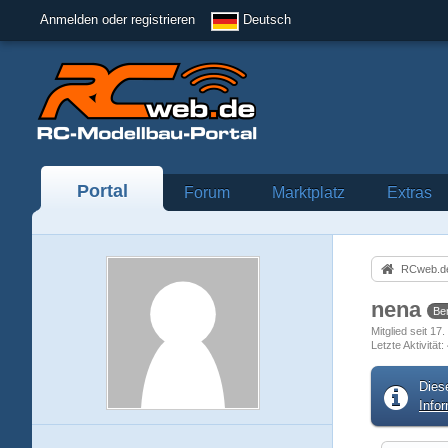
Anmelden oder registrieren
Deutsch
Portal
Forum
Marktplatz
Extras
RCweb.de
nena
Be
Mitglied seit 17
Letzte Aktivität
Dies
Info