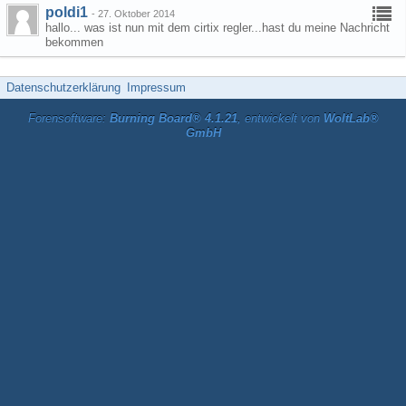
poldi1
-
27. Oktober 2014
hallo... was ist nun mit dem cirtix regler...hast du meine Nachricht
bekommen
Datenschutzerklärung
Impressum
Forensoftware:
Burning Board® 4.1.21
, entwickelt von
WoltLab®
GmbH