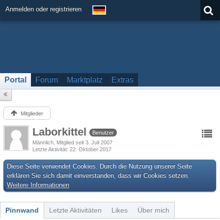
Anmelden oder registrieren
Portal
Forum
Marktplatz
Extras
Mitglieder
Laborkittel
Benutzer
Männlich
Mitglied seit 3. Juli 2007
Letzte Aktivität
22. Oktober 2017
Diese Seite verwendet Cookies. Durch die Nutzung unserer Seite
erklären Sie sich damit einverstanden, dass wir Cookies setzen.
Weitere Informationen
Pinnwand
Letzte Aktivitäten
Likes
Über mich