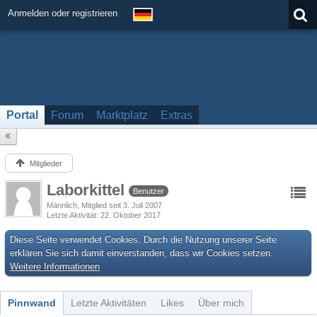
Anmelden oder registrieren
Portal
Forum
Marktplatz
Extras
Mitglieder
Laborkittel
Benutzer
Männlich
Mitglied seit 3. Juli 2007
Letzte Aktivität
22. Oktober 2017
Diese Seite verwendet Cookies. Durch die Nutzung unserer Seite
erklären Sie sich damit einverstanden, dass wir Cookies setzen.
Weitere Informationen
Pinnwand
Letzte Aktivitäten
Likes
Über mich