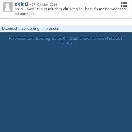
poldi1
-
27. Oktober 2014
hallo... was ist nun mit dem cirtix regler...hast du meine Nachricht
bekommen
Datenschutzerklärung
Impressum
Forensoftware:
Burning Board® 4.1.21
, entwickelt von
WoltLab®
GmbH