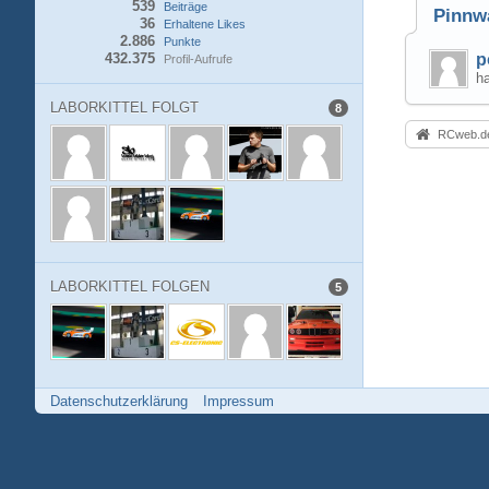
539
Beiträge
Pinnw
36
Erhaltene Likes
2.886
Punkte
432.375
p
Profil-Aufrufe
ha
LABORKITTEL FOLGT
8
RCweb.de
LABORKITTEL FOLGEN
5
Datenschutzerklärung
Impressum