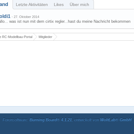
and
Letzte Aktivitäten
Likes
Über mich
oldi1
-
27. Oktober 2014
llo... was ist nun mit dem cirtix regler...hast du meine Nachricht bekommen
 RC-Modellbau-Portal
Mitglieder
Forensoftware:
Burning Board® 4.1.21
, entwickelt von
WoltLab® GmbH