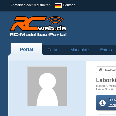
Anmelden oder registrieren
Deutsch
Portal
Forum
Marktplatz
Extras
RCweb.de
Laborki
Männlich
Mitgli
Letzte Aktivität
Dies
Info