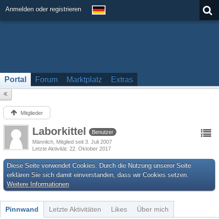
Anmelden oder registrieren
Portal
Forum
Marktplatz
Extras
Mitglieder
Laborkittel
Benutzer
Männlich
Mitglied seit 3. Juli 2007
Letzte Aktivität
22. Oktober 2017
Diese Seite verwendet Cookies. Durch die Nutzung unserer Seite
erklären Sie sich damit einverstanden, dass wir Cookies setzen.
Weitere Informationen
Pinnwand
Letzte Aktivitäten
Likes
Über mich