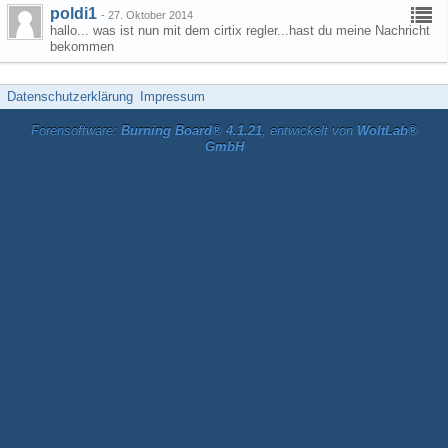
poldi1
-
27. Oktober 2014
hallo... was ist nun mit dem cirtix regler...hast du meine Nachricht
bekommen
Datenschutzerklärung
Impressum
Forensoftware:
Burning Board® 4.1.21
, entwickelt von
WoltLab®
GmbH