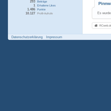
293
Beiträge
Pinnw
1
Erhaltene Likes
1.486
Punkte
Es wurden
10.127
Profil-Aufrufe
RCweb.de
Datenschutzerklärung
Impressum