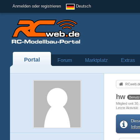
Anmelden oder registrieren
Deutsch
Portal
Forum
Marktplatz
Extras
RCweb.de
hw
Benutz
Mitglied seit 30
Letzte Aktivität
Dies
Info