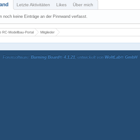
and
Letzte Aktivitäten
Likes
Über mich
 noch keine Einträge an der Pinnwand verfasst.
 RC-Modellbau-Portal
Mitglieder
Forensoftware:
Burning Board® 4.1.21
, entwickelt von
WoltLab® GmbH