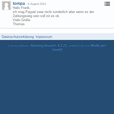
tompa
-
8. August 2021
Hallo Frank,
ich mag Paypal zwar nicht sonderlich aber wenn es der
Zahlungsweg sein soll ist es ok.
Viele Grüße
Thomas
Datenschutzerklärung
Impressum
Forensoftware:
Burning Board® 4.1.21
, entwickelt von
WoltLab®
GmbH