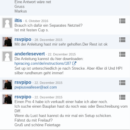
Eine Antwort wäre net
Gruss
Markus
iltis
-
6. Oktober 2016
Brauch ich dafür ein Separates Netzteil?
Ist mit festen Cup s.
rsvpipo
-
28. Dezember 2015
Mit der Anleitung hast mir sehr geholfen.Der Rest ist ok
anderlesevert
-
22. Dezember 2015
Die Anleitung kannst du hier downloaden:
hpiracing.com/de/instructions/187
Set up ist unterschiedlich je nach Strecke. Aber 40er öl Und HPI
silber rundherum geht immer!
rsvpipo
-
22. Dezember 2015
pwpiuswalleser@aol.com
rsvpipo
-
22. Dezember 2015
Einen Pro 4 habe ich verkauft einer habe ich aber noch.
Ich suche einen Bauplan hast du noch was oder Beschreibung vom
Diff.
Wenn du Lust hast kannst du mir mal ein Setup schicken.
Fährst du mit Freilauf?
Gruß und schöne Feiertage