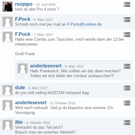
rsvpipo
-
13. Juni 2018
hast du den Pro 4 noch ?
F.Pock
-
8. März 2017
Schreib mich mal per mail an
F.Pock@t-online.de
F.Pock
-
7. März 2017
Hätte eine Combo zum Tauschen, mich würde dann der 13,5er
interessieren
Gruß Frank
anderlesevert
-
8. März 2017
Hallo Frankreich, Wie sollten wir das dann machen?
Sollen wir erst bilder der combos austauschen?!
dule
-
6. März 2017
do you still selling hb107244 transport bag
anderlesevert
-
13. Oktober 2016
Wird noch verkauft. Und ja du brauchst eine externe 12v
Versorgung.
iltis
-
9. Oktober 2016
Verkaufst du das Teil jetzt?
Brauch man ein externes Netzteil?