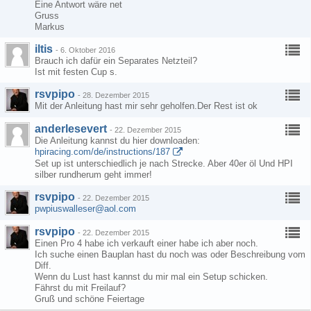
Eine Antwort wäre net
Gruss
Markus
iltis
-
6. Oktober 2016
Brauch ich dafür ein Separates Netzteil?
Ist mit festen Cup s.
rsvpipo
-
28. Dezember 2015
Mit der Anleitung hast mir sehr geholfen.Der Rest ist ok
anderlesevert
-
22. Dezember 2015
Die Anleitung kannst du hier downloaden:
hpiracing.com/de/instructions/187
Set up ist unterschiedlich je nach Strecke. Aber 40er öl Und HPI
silber rundherum geht immer!
rsvpipo
-
22. Dezember 2015
pwpiuswalleser@aol.com
rsvpipo
-
22. Dezember 2015
Einen Pro 4 habe ich verkauft einer habe ich aber noch.
Ich suche einen Bauplan hast du noch was oder Beschreibung vom
Diff.
Wenn du Lust hast kannst du mir mal ein Setup schicken.
Fährst du mit Freilauf?
Gruß und schöne Feiertage