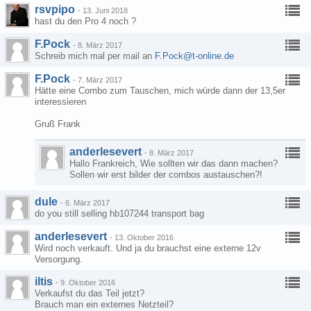
rsvpipo
-
13. Juni 2018
hast du den Pro 4 noch ?
F.Pock
-
8. März 2017
Schreib mich mal per mail an
F.Pock@t-online.de
F.Pock
-
7. März 2017
Hätte eine Combo zum Tauschen, mich würde dann der 13,5er
interessieren
Gruß Frank
anderlesevert
-
8. März 2017
Hallo Frankreich, Wie sollten wir das dann machen?
Sollen wir erst bilder der combos austauschen?!
dule
-
6. März 2017
do you still selling hb107244 transport bag
anderlesevert
-
13. Oktober 2016
Wird noch verkauft. Und ja du brauchst eine externe 12v
Versorgung.
iltis
-
9. Oktober 2016
Verkaufst du das Teil jetzt?
Brauch man ein externes Netzteil?