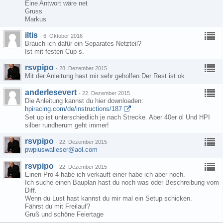
Eine Antwort wäre net
Gruss
Markus
iltis
-
6. Oktober 2016
Brauch ich dafür ein Separates Netzteil?
Ist mit festen Cup s.
rsvpipo
-
28. Dezember 2015
Mit der Anleitung hast mir sehr geholfen.Der Rest ist ok
anderlesevert
-
22. Dezember 2015
Die Anleitung kannst du hier downloaden:
hpiracing.com/de/instructions/187
Set up ist unterschiedlich je nach Strecke. Aber 40er öl Und HPI
silber rundherum geht immer!
rsvpipo
-
22. Dezember 2015
pwpiuswalleser@aol.com
rsvpipo
-
22. Dezember 2015
Einen Pro 4 habe ich verkauft einer habe ich aber noch.
Ich suche einen Bauplan hast du noch was oder Beschreibung vom
Diff.
Wenn du Lust hast kannst du mir mal ein Setup schicken.
Fährst du mit Freilauf?
Gruß und schöne Feiertage