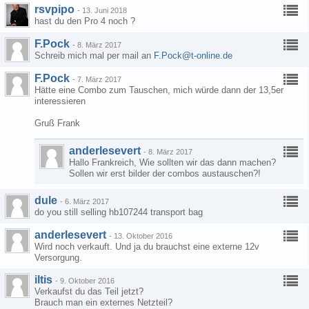
rsvpipo
-
13. Juni 2018
hast du den Pro 4 noch ?
F.Pock
-
8. März 2017
Schreib mich mal per mail an
F.Pock@t-online.de
F.Pock
-
7. März 2017
Hätte eine Combo zum Tauschen, mich würde dann der 13,5er
interessieren
Gruß Frank
anderlesevert
-
8. März 2017
Hallo Frankreich, Wie sollten wir das dann machen?
Sollen wir erst bilder der combos austauschen?!
dule
-
6. März 2017
do you still selling hb107244 transport bag
anderlesevert
-
13. Oktober 2016
Wird noch verkauft. Und ja du brauchst eine externe 12v
Versorgung.
iltis
-
9. Oktober 2016
Verkaufst du das Teil jetzt?
Brauch man ein externes Netzteil?