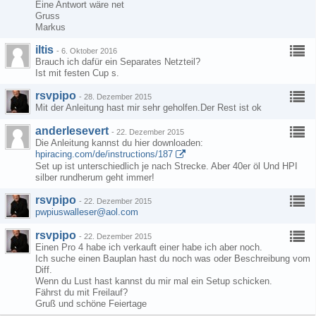
Eine Antwort wäre net
Gruss
Markus
iltis
-
6. Oktober 2016
Brauch ich dafür ein Separates Netzteil?
Ist mit festen Cup s.
rsvpipo
-
28. Dezember 2015
Mit der Anleitung hast mir sehr geholfen.Der Rest ist ok
anderlesevert
-
22. Dezember 2015
Die Anleitung kannst du hier downloaden:
hpiracing.com/de/instructions/187
Set up ist unterschiedlich je nach Strecke. Aber 40er öl Und HPI
silber rundherum geht immer!
rsvpipo
-
22. Dezember 2015
pwpiuswalleser@aol.com
rsvpipo
-
22. Dezember 2015
Einen Pro 4 habe ich verkauft einer habe ich aber noch.
Ich suche einen Bauplan hast du noch was oder Beschreibung vom
Diff.
Wenn du Lust hast kannst du mir mal ein Setup schicken.
Fährst du mit Freilauf?
Gruß und schöne Feiertage