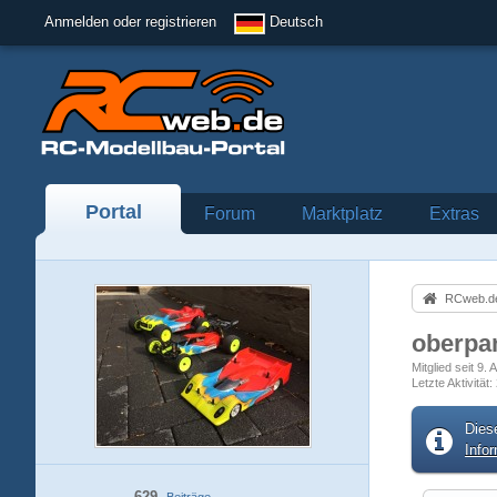
Anmelden oder registrieren
Deutsch
Portal
Forum
Marktplatz
Extras
RCweb.de
oberpa
Mitglied seit 9.
Letzte Aktivität
Dies
Info
629