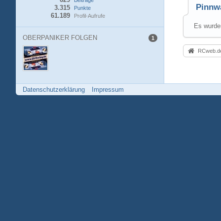
Beiträge
Pinnw
3.315
Punkte
61.189
Profil-Aufrufe
Es wurden
OBERPANIKER FOLGEN
1
RCweb.de
Datenschutzerklärung
Impressum