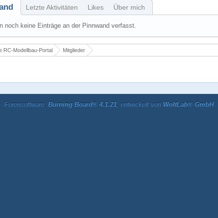
and
Letzte Aktivitäten
Likes
Über mich
 noch keine Einträge an der Pinnwand verfasst.
 RC-Modellbau-Portal
Mitglieder
Forensoftware:
Burning Board® 4.1.21
, entwickelt von
WoltLab® GmbH