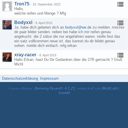
Tron75
-
19. September 2022
Hallo,
welche reifen und Menge ? Mfg
Bodyxxl
-
9. April 2015
Ja. habe dich gebeten dich an
bodyxxl@we.de
zu melden. möchte
dir paar bilder senden. neben bei habe ich mir reifen genau
angekuckt. die 2 sätze die nur angefahren waren. stelle fest das
ein satz vollkommen neue ist. das kannst du dir bildet genau
sehen. melde dich einfach. mfg erkan
xray-racer
-
8. April 2015
Hallo Erkan, hast Du Dir Gedanken über die 27R gemacht ? Gruß
Michl
Datenschutzerklärung
Impressum
Forensoftware:
Burning Board® 4.1.21
, entwickelt von
WoltLab®
GmbH