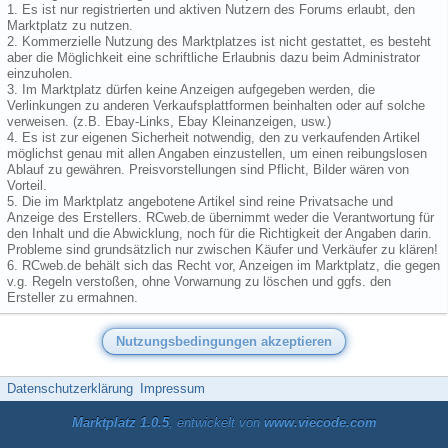
1. Es ist nur registrierten und aktiven Nutzern des Forums erlaubt, den
Marktplatz zu nutzen.
2. Kommerzielle Nutzung des Marktplatzes ist nicht gestattet, es besteht
aber die Möglichkeit eine schriftliche Erlaubnis dazu beim Administrator
einzuholen.
3. Im Marktplatz dürfen keine Anzeigen aufgegeben werden, die
Verlinkungen zu anderen Verkaufsplattformen beinhalten oder auf solche
verweisen. (z.B. Ebay-Links, Ebay Kleinanzeigen, usw.)
4. Es ist zur eigenen Sicherheit notwendig, den zu verkaufenden Artikel
möglichst genau mit allen Angaben einzustellen, um einen reibungslosen
Ablauf zu gewähren. Preisvorstellungen sind Pflicht, Bilder wären von
Vorteil.
5. Die im Marktplatz angebotene Artikel sind reine Privatsache und
Anzeige des Erstellers. RCweb.de übernimmt weder die Verantwortung für
den Inhalt und die Abwicklung, noch für die Richtigkeit der Angaben darin.
Probleme sind grundsätzlich nur zwischen Käufer und Verkäufer zu klären!
6. RCweb.de behält sich das Recht vor, Anzeigen im Marktplatz, die gegen
v.g. Regeln verstoßen, ohne Vorwarnung zu löschen und ggfs. den
Ersteller zu ermahnen.
Datenschutzerklärung
Impressum
Marktplatz 1.0.5
, entwickelt von
www.viecode.com