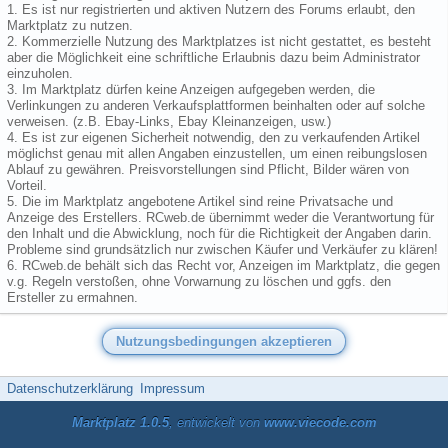
1. Es ist nur registrierten und aktiven Nutzern des Forums erlaubt, den
Marktplatz zu nutzen.
2. Kommerzielle Nutzung des Marktplatzes ist nicht gestattet, es besteht
aber die Möglichkeit eine schriftliche Erlaubnis dazu beim Administrator
einzuholen.
3. Im Marktplatz dürfen keine Anzeigen aufgegeben werden, die
Verlinkungen zu anderen Verkaufsplattformen beinhalten oder auf solche
verweisen. (z.B. Ebay-Links, Ebay Kleinanzeigen, usw.)
4. Es ist zur eigenen Sicherheit notwendig, den zu verkaufenden Artikel
möglichst genau mit allen Angaben einzustellen, um einen reibungslosen
Ablauf zu gewähren. Preisvorstellungen sind Pflicht, Bilder wären von
Vorteil.
5. Die im Marktplatz angebotene Artikel sind reine Privatsache und
Anzeige des Erstellers. RCweb.de übernimmt weder die Verantwortung für
den Inhalt und die Abwicklung, noch für die Richtigkeit der Angaben darin.
Probleme sind grundsätzlich nur zwischen Käufer und Verkäufer zu klären!
6. RCweb.de behält sich das Recht vor, Anzeigen im Marktplatz, die gegen
v.g. Regeln verstoßen, ohne Vorwarnung zu löschen und ggfs. den
Ersteller zu ermahnen.
Datenschutzerklärung
Impressum
Marktplatz 1.0.5
, entwickelt von
www.viecode.com