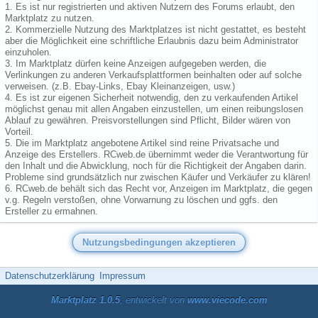
1. Es ist nur registrierten und aktiven Nutzern des Forums erlaubt, den
Marktplatz zu nutzen.
2. Kommerzielle Nutzung des Marktplatzes ist nicht gestattet, es besteht
aber die Möglichkeit eine schriftliche Erlaubnis dazu beim Administrator
einzuholen.
3. Im Marktplatz dürfen keine Anzeigen aufgegeben werden, die
Verlinkungen zu anderen Verkaufsplattformen beinhalten oder auf solche
verweisen. (z.B. Ebay-Links, Ebay Kleinanzeigen, usw.)
4. Es ist zur eigenen Sicherheit notwendig, den zu verkaufenden Artikel
möglichst genau mit allen Angaben einzustellen, um einen reibungslosen
Ablauf zu gewähren. Preisvorstellungen sind Pflicht, Bilder wären von
Vorteil.
5. Die im Marktplatz angebotene Artikel sind reine Privatsache und
Anzeige des Erstellers. RCweb.de übernimmt weder die Verantwortung für
den Inhalt und die Abwicklung, noch für die Richtigkeit der Angaben darin.
Probleme sind grundsätzlich nur zwischen Käufer und Verkäufer zu klären!
6. RCweb.de behält sich das Recht vor, Anzeigen im Marktplatz, die gegen
v.g. Regeln verstoßen, ohne Vorwarnung zu löschen und ggfs. den
Ersteller zu ermahnen.
Datenschutzerklärung
Impressum
Marktplatz 1.0.5
, entwickelt von
www.viecode.com