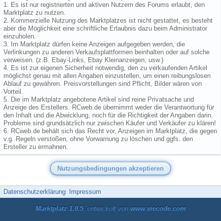
1. Es ist nur registrierten und aktiven Nutzern des Forums erlaubt, den
Marktplatz zu nutzen.
2. Kommerzielle Nutzung des Marktplatzes ist nicht gestattet, es besteht
aber die Möglichkeit eine schriftliche Erlaubnis dazu beim Administrator
einzuholen.
3. Im Marktplatz dürfen keine Anzeigen aufgegeben werden, die
Verlinkungen zu anderen Verkaufsplattformen beinhalten oder auf solche
verweisen. (z.B. Ebay-Links, Ebay Kleinanzeigen, usw.)
4. Es ist zur eigenen Sicherheit notwendig, den zu verkaufenden Artikel
möglichst genau mit allen Angaben einzustellen, um einen reibungslosen
Ablauf zu gewähren. Preisvorstellungen sind Pflicht, Bilder wären von
Vorteil.
5. Die im Marktplatz angebotene Artikel sind reine Privatsache und
Anzeige des Erstellers. RCweb.de übernimmt weder die Verantwortung für
den Inhalt und die Abwicklung, noch für die Richtigkeit der Angaben darin.
Probleme sind grundsätzlich nur zwischen Käufer und Verkäufer zu klären!
6. RCweb.de behält sich das Recht vor, Anzeigen im Marktplatz, die gegen
v.g. Regeln verstoßen, ohne Vorwarnung zu löschen und ggfs. den
Ersteller zu ermahnen.
Datenschutzerklärung
Impressum
Marktplatz 1.0.5
, entwickelt von
www.viecode.com