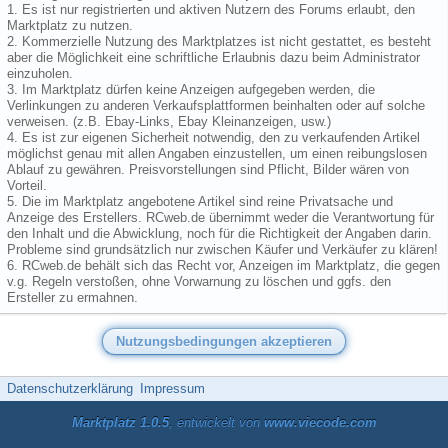
1. Es ist nur registrierten und aktiven Nutzern des Forums erlaubt, den
Marktplatz zu nutzen.
2. Kommerzielle Nutzung des Marktplatzes ist nicht gestattet, es besteht
aber die Möglichkeit eine schriftliche Erlaubnis dazu beim Administrator
einzuholen.
3. Im Marktplatz dürfen keine Anzeigen aufgegeben werden, die
Verlinkungen zu anderen Verkaufsplattformen beinhalten oder auf solche
verweisen. (z.B. Ebay-Links, Ebay Kleinanzeigen, usw.)
4. Es ist zur eigenen Sicherheit notwendig, den zu verkaufenden Artikel
möglichst genau mit allen Angaben einzustellen, um einen reibungslosen
Ablauf zu gewähren. Preisvorstellungen sind Pflicht, Bilder wären von
Vorteil.
5. Die im Marktplatz angebotene Artikel sind reine Privatsache und
Anzeige des Erstellers. RCweb.de übernimmt weder die Verantwortung für
den Inhalt und die Abwicklung, noch für die Richtigkeit der Angaben darin.
Probleme sind grundsätzlich nur zwischen Käufer und Verkäufer zu klären!
6. RCweb.de behält sich das Recht vor, Anzeigen im Marktplatz, die gegen
v.g. Regeln verstoßen, ohne Vorwarnung zu löschen und ggfs. den
Ersteller zu ermahnen.
Datenschutzerklärung
Impressum
Marktplatz 1.0.5
, entwickelt von
www.viecode.com