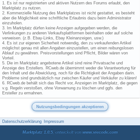
1. Es ist nur registrierten und aktiven Nutzern des Forums erlaubt, den
Marktplatz zu nutzen.
2. Kommerzielle Nutzung des Marktplatzes ist nicht gestattet, es besteht
aber die Möglichkeit eine schriftliche Erlaubnis dazu beim Administrator
einzuholen.
3. Im Marktplatz dürfen keine Anzeigen aufgegeben werden, die
Verlinkungen zu anderen Verkaufsplattformen beinhalten oder auf solche
verweisen. (z.B. Ebay-Links, Ebay Kleinanzeigen, usw.)
4. Es ist zur eigenen Sicherheit notwendig, den zu verkaufenden Artikel
möglichst genau mit allen Angaben einzustellen, um einen reibungslosen
Ablauf zu gewähren. Preisvorstellungen sind Pflicht, Bilder wären von
Vorteil.
5. Die im Marktplatz angebotene Artikel sind reine Privatsache und
Anzeige des Erstellers. RCweb.de übernimmt weder die Verantwortung für
den Inhalt und die Abwicklung, noch für die Richtigkeit der Angaben darin.
Probleme sind grundsätzlich nur zwischen Käufer und Verkäufer zu klären!
6. RCweb.de behält sich das Recht vor, Anzeigen im Marktplatz, die gegen
v.g. Regeln verstoßen, ohne Vorwarnung zu löschen und ggfs. den
Ersteller zu ermahnen.
Datenschutzerklärung
Impressum
Marktplatz 1.0.5
, entwickelt von
www.viecode.com