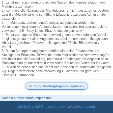
1. Es ist nur registrierten und aktiven Nutzern des Forums erlaubt, den
Marktplatz zu nutzen.
2. Kommerzielle Nutzung des Marktplatzes ist nicht gestattet, es besteht
aber die Möglichkeit eine schriftliche Erlaubnis dazu beim Administrator
einzuholen.
3. Im Marktplatz dürfen keine Anzeigen aufgegeben werden, die
Verlinkungen zu anderen Verkaufsplattformen beinhalten oder auf solche
verweisen. (z.B. Ebay-Links, Ebay Kleinanzeigen, usw.)
4. Es ist zur eigenen Sicherheit notwendig, den zu verkaufenden Artikel
möglichst genau mit allen Angaben einzustellen, um einen reibungslosen
Ablauf zu gewähren. Preisvorstellungen sind Pflicht, Bilder wären von
Vorteil.
5. Die im Marktplatz angebotene Artikel sind reine Privatsache und
Anzeige des Erstellers. RCweb.de übernimmt weder die Verantwortung für
den Inhalt und die Abwicklung, noch für die Richtigkeit der Angaben darin.
Probleme sind grundsätzlich nur zwischen Käufer und Verkäufer zu klären!
6. RCweb.de behält sich das Recht vor, Anzeigen im Marktplatz, die gegen
v.g. Regeln verstoßen, ohne Vorwarnung zu löschen und ggfs. den
Ersteller zu ermahnen.
Datenschutzerklärung
Impressum
Marktplatz 1.0.5
, entwickelt von
www.viecode.com