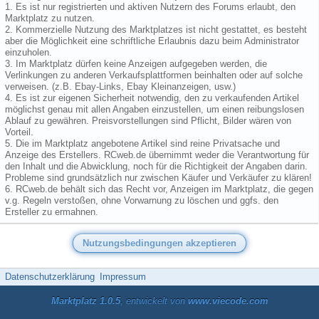
1. Es ist nur registrierten und aktiven Nutzern des Forums erlaubt, den
Marktplatz zu nutzen.
2. Kommerzielle Nutzung des Marktplatzes ist nicht gestattet, es besteht
aber die Möglichkeit eine schriftliche Erlaubnis dazu beim Administrator
einzuholen.
3. Im Marktplatz dürfen keine Anzeigen aufgegeben werden, die
Verlinkungen zu anderen Verkaufsplattformen beinhalten oder auf solche
verweisen. (z.B. Ebay-Links, Ebay Kleinanzeigen, usw.)
4. Es ist zur eigenen Sicherheit notwendig, den zu verkaufenden Artikel
möglichst genau mit allen Angaben einzustellen, um einen reibungslosen
Ablauf zu gewähren. Preisvorstellungen sind Pflicht, Bilder wären von
Vorteil.
5. Die im Marktplatz angebotene Artikel sind reine Privatsache und
Anzeige des Erstellers. RCweb.de übernimmt weder die Verantwortung für
den Inhalt und die Abwicklung, noch für die Richtigkeit der Angaben darin.
Probleme sind grundsätzlich nur zwischen Käufer und Verkäufer zu klären!
6. RCweb.de behält sich das Recht vor, Anzeigen im Marktplatz, die gegen
v.g. Regeln verstoßen, ohne Vorwarnung zu löschen und ggfs. den
Ersteller zu ermahnen.
Datenschutzerklärung
Impressum
Marktplatz 1.0.5
, entwickelt von
www.viecode.com