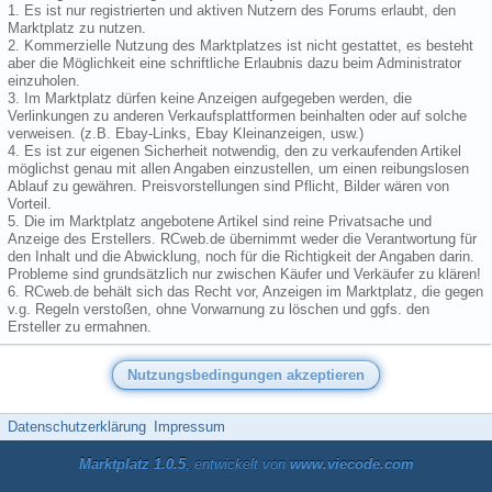
1. Es ist nur registrierten und aktiven Nutzern des Forums erlaubt, den
Marktplatz zu nutzen.
2. Kommerzielle Nutzung des Marktplatzes ist nicht gestattet, es besteht
aber die Möglichkeit eine schriftliche Erlaubnis dazu beim Administrator
einzuholen.
3. Im Marktplatz dürfen keine Anzeigen aufgegeben werden, die
Verlinkungen zu anderen Verkaufsplattformen beinhalten oder auf solche
verweisen. (z.B. Ebay-Links, Ebay Kleinanzeigen, usw.)
4. Es ist zur eigenen Sicherheit notwendig, den zu verkaufenden Artikel
möglichst genau mit allen Angaben einzustellen, um einen reibungslosen
Ablauf zu gewähren. Preisvorstellungen sind Pflicht, Bilder wären von
Vorteil.
5. Die im Marktplatz angebotene Artikel sind reine Privatsache und
Anzeige des Erstellers. RCweb.de übernimmt weder die Verantwortung für
den Inhalt und die Abwicklung, noch für die Richtigkeit der Angaben darin.
Probleme sind grundsätzlich nur zwischen Käufer und Verkäufer zu klären!
6. RCweb.de behält sich das Recht vor, Anzeigen im Marktplatz, die gegen
v.g. Regeln verstoßen, ohne Vorwarnung zu löschen und ggfs. den
Ersteller zu ermahnen.
Datenschutzerklärung
Impressum
Marktplatz 1.0.5
, entwickelt von
www.viecode.com