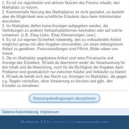
1. Es ist nur registrierten und aktiven Nutzern des Forums erlaubt, den
Marktplatz zu nutzen.
2. Kommerzielle Nutzung des Marktplatzes ist nicht gestattet, es besteht
aber die Möglichkeit eine schriftliche Erlaubnis dazu beim Administrator
einzuholen.
3. Im Marktplatz dürfen keine Anzeigen aufgegeben werden, die
Verlinkungen zu anderen Verkaufsplattformen beinhalten oder auf solche
verweisen. (z.B. Ebay-Links, Ebay Kleinanzeigen, usw.)
4. Es ist zur eigenen Sicherheit notwendig, den zu verkaufenden Artikel
möglichst genau mit allen Angaben einzustellen, um einen reibungslosen
Ablauf zu gewähren. Preisvorstellungen sind Pflicht, Bilder wären von
Vorteil.
5. Die im Marktplatz angebotene Artikel sind reine Privatsache und
Anzeige des Erstellers. RCweb.de übernimmt weder die Verantwortung für
den Inhalt und die Abwicklung, noch für die Richtigkeit der Angaben darin.
Probleme sind grundsätzlich nur zwischen Käufer und Verkäufer zu klären!
6. RCweb.de behält sich das Recht vor, Anzeigen im Marktplatz, die gegen
v.g. Regeln verstoßen, ohne Vorwarnung zu löschen und ggfs. den
Ersteller zu ermahnen.
Datenschutzerklärung
Impressum
Marktplatz 1.0.5
, entwickelt von
www.viecode.com