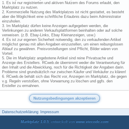
1. Es ist nur registrierten und aktiven Nutzern des Forums erlaubt, den
Marktplatz zu nutzen.
2. Kommerzielle Nutzung des Marktplatzes ist nicht gestattet, es besteht
aber die Möglichkeit eine schriftliche Erlaubnis dazu beim Administrator
einzuholen.
3. Im Marktplatz dürfen keine Anzeigen aufgegeben werden, die
Verlinkungen zu anderen Verkaufsplattformen beinhalten oder auf solche
verweisen. (z.B. Ebay-Links, Ebay Kleinanzeigen, usw.)
4. Es ist zur eigenen Sicherheit notwendig, den zu verkaufenden Artikel
möglichst genau mit allen Angaben einzustellen, um einen reibungslosen
Ablauf zu gewähren. Preisvorstellungen sind Pflicht, Bilder wären von
Vorteil.
5. Die im Marktplatz angebotene Artikel sind reine Privatsache und
Anzeige des Erstellers. RCweb.de übernimmt weder die Verantwortung für
den Inhalt und die Abwicklung, noch für die Richtigkeit der Angaben darin.
Probleme sind grundsätzlich nur zwischen Käufer und Verkäufer zu klären!
6. RCweb.de behält sich das Recht vor, Anzeigen im Marktplatz, die gegen
v.g. Regeln verstoßen, ohne Vorwarnung zu löschen und ggfs. den
Ersteller zu ermahnen.
Datenschutzerklärung
Impressum
Marktplatz 1.0.5
, entwickelt von
www.viecode.com