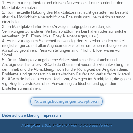
1. Es ist nur registrierten und aktiven Nutzern des Forums erlaubt, den
Marktplatz zu nutzen.
2. Kommerzielle Nutzung des Marktplatzes ist nicht gestattet, es besteht
aber die Möglichkeit eine schriftliche Erlaubnis dazu beim Administrator
einzuholen.
3. Im Marktplatz dürfen keine Anzeigen aufgegeben werden, die
Verlinkungen zu anderen Verkaufsplattformen beinhalten oder auf solche
verweisen. (z.B. Ebay-Links, Ebay Kleinanzeigen, usw.)
4. Es ist zur eigenen Sicherheit notwendig, den zu verkaufenden Artikel
möglichst genau mit allen Angaben einzustellen, um einen reibungslosen
Ablauf zu gewähren. Preisvorstellungen sind Pflicht, Bilder wären von
Vorteil.
5. Die im Marktplatz angebotene Artikel sind reine Privatsache und
Anzeige des Erstellers. RCweb.de übernimmt weder die Verantwortung für
den Inhalt und die Abwicklung, noch für die Richtigkeit der Angaben darin.
Probleme sind grundsätzlich nur zwischen Käufer und Verkäufer zu klären!
6. RCweb.de behält sich das Recht vor, Anzeigen im Marktplatz, die gegen
v.g. Regeln verstoßen, ohne Vorwarnung zu löschen und ggfs. den
Ersteller zu ermahnen.
Datenschutzerklärung
Impressum
Marktplatz 1.0.5
, entwickelt von
www.viecode.com