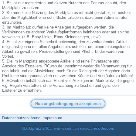
1. Es ist nur registrierten und aktiven Nutzern des Forums erlaubt, den
Marktplatz zu nutzen.
2. Kommerzielle Nutzung des Marktplatzes ist nicht gestattet, es besteht
aber die Möglichkeit eine schriftliche Erlaubnis dazu beim Administrator
einzuholen.
3. Im Marktplatz dürfen keine Anzeigen aufgegeben werden, die
Verlinkungen zu anderen Verkaufsplattformen beinhalten oder auf solche
verweisen. (z.B. Ebay-Links, Ebay Kleinanzeigen, usw.)
4. Es ist zur eigenen Sicherheit notwendig, den zu verkaufenden Artikel
möglichst genau mit allen Angaben einzustellen, um einen reibungslosen
Ablauf zu gewähren. Preisvorstellungen sind Pflicht, Bilder wären von
Vorteil.
5. Die im Marktplatz angebotene Artikel sind reine Privatsache und
Anzeige des Erstellers. RCweb.de übernimmt weder die Verantwortung für
den Inhalt und die Abwicklung, noch für die Richtigkeit der Angaben darin.
Probleme sind grundsätzlich nur zwischen Käufer und Verkäufer zu klären!
6. RCweb.de behält sich das Recht vor, Anzeigen im Marktplatz, die gegen
v.g. Regeln verstoßen, ohne Vorwarnung zu löschen und ggfs. den
Ersteller zu ermahnen.
Datenschutzerklärung
Impressum
Marktplatz 1.0.5
, entwickelt von
www.viecode.com