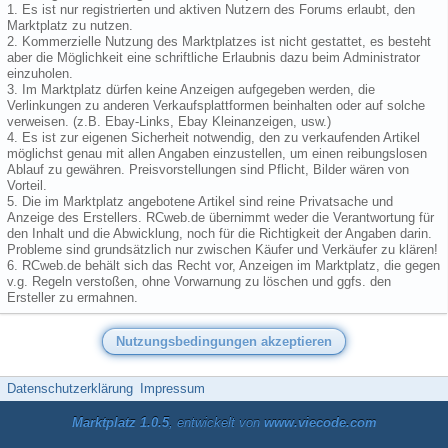
1. Es ist nur registrierten und aktiven Nutzern des Forums erlaubt, den
Marktplatz zu nutzen.
2. Kommerzielle Nutzung des Marktplatzes ist nicht gestattet, es besteht
aber die Möglichkeit eine schriftliche Erlaubnis dazu beim Administrator
einzuholen.
3. Im Marktplatz dürfen keine Anzeigen aufgegeben werden, die
Verlinkungen zu anderen Verkaufsplattformen beinhalten oder auf solche
verweisen. (z.B. Ebay-Links, Ebay Kleinanzeigen, usw.)
4. Es ist zur eigenen Sicherheit notwendig, den zu verkaufenden Artikel
möglichst genau mit allen Angaben einzustellen, um einen reibungslosen
Ablauf zu gewähren. Preisvorstellungen sind Pflicht, Bilder wären von
Vorteil.
5. Die im Marktplatz angebotene Artikel sind reine Privatsache und
Anzeige des Erstellers. RCweb.de übernimmt weder die Verantwortung für
den Inhalt und die Abwicklung, noch für die Richtigkeit der Angaben darin.
Probleme sind grundsätzlich nur zwischen Käufer und Verkäufer zu klären!
6. RCweb.de behält sich das Recht vor, Anzeigen im Marktplatz, die gegen
v.g. Regeln verstoßen, ohne Vorwarnung zu löschen und ggfs. den
Ersteller zu ermahnen.
Datenschutzerklärung
Impressum
Marktplatz 1.0.5
, entwickelt von
www.viecode.com