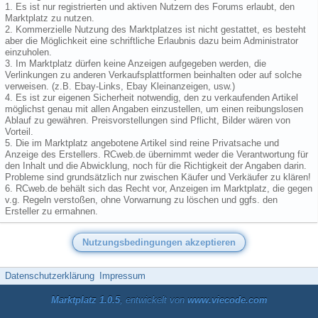
1. Es ist nur registrierten und aktiven Nutzern des Forums erlaubt, den
Marktplatz zu nutzen.
2. Kommerzielle Nutzung des Marktplatzes ist nicht gestattet, es besteht
aber die Möglichkeit eine schriftliche Erlaubnis dazu beim Administrator
einzuholen.
3. Im Marktplatz dürfen keine Anzeigen aufgegeben werden, die
Verlinkungen zu anderen Verkaufsplattformen beinhalten oder auf solche
verweisen. (z.B. Ebay-Links, Ebay Kleinanzeigen, usw.)
4. Es ist zur eigenen Sicherheit notwendig, den zu verkaufenden Artikel
möglichst genau mit allen Angaben einzustellen, um einen reibungslosen
Ablauf zu gewähren. Preisvorstellungen sind Pflicht, Bilder wären von
Vorteil.
5. Die im Marktplatz angebotene Artikel sind reine Privatsache und
Anzeige des Erstellers. RCweb.de übernimmt weder die Verantwortung für
den Inhalt und die Abwicklung, noch für die Richtigkeit der Angaben darin.
Probleme sind grundsätzlich nur zwischen Käufer und Verkäufer zu klären!
6. RCweb.de behält sich das Recht vor, Anzeigen im Marktplatz, die gegen
v.g. Regeln verstoßen, ohne Vorwarnung zu löschen und ggfs. den
Ersteller zu ermahnen.
Datenschutzerklärung
Impressum
Marktplatz 1.0.5
, entwickelt von
www.viecode.com