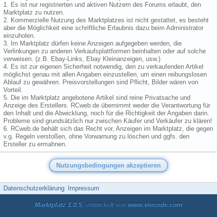
1. Es ist nur registrierten und aktiven Nutzern des Forums erlaubt, den
Marktplatz zu nutzen.
2. Kommerzielle Nutzung des Marktplatzes ist nicht gestattet, es besteht
aber die Möglichkeit eine schriftliche Erlaubnis dazu beim Administrator
einzuholen.
3. Im Marktplatz dürfen keine Anzeigen aufgegeben werden, die
Verlinkungen zu anderen Verkaufsplattformen beinhalten oder auf solche
verweisen. (z.B. Ebay-Links, Ebay Kleinanzeigen, usw.)
4. Es ist zur eigenen Sicherheit notwendig, den zu verkaufenden Artikel
möglichst genau mit allen Angaben einzustellen, um einen reibungslosen
Ablauf zu gewähren. Preisvorstellungen sind Pflicht, Bilder wären von
Vorteil.
5. Die im Marktplatz angebotene Artikel sind reine Privatsache und
Anzeige des Erstellers. RCweb.de übernimmt weder die Verantwortung für
den Inhalt und die Abwicklung, noch für die Richtigkeit der Angaben darin.
Probleme sind grundsätzlich nur zwischen Käufer und Verkäufer zu klären!
6. RCweb.de behält sich das Recht vor, Anzeigen im Marktplatz, die gegen
v.g. Regeln verstoßen, ohne Vorwarnung zu löschen und ggfs. den
Ersteller zu ermahnen.
Datenschutzerklärung
Impressum
Marktplatz 1.0.5
, entwickelt von
www.viecode.com