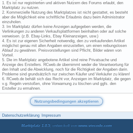
1. Es ist nur registrierten und aktiven Nutzern des Forums erlaubt, den
Marktplatz zu nutzen.
2. Kommerzielle Nutzung des Marktplatzes ist nicht gestattet, es besteht
aber die Möglichkeit eine schriftliche Erlaubnis dazu beim Administrator
einzuholen.
3. Im Marktplatz dürfen keine Anzeigen aufgegeben werden, die
Verlinkungen zu anderen Verkaufsplattformen beinhalten oder auf solche
verweisen. (z.B. Ebay-Links, Ebay Kleinanzeigen, usw.)
4. Es ist zur eigenen Sicherheit notwendig, den zu verkaufenden Artikel
möglichst genau mit allen Angaben einzustellen, um einen reibungslosen
Ablauf zu gewähren. Preisvorstellungen sind Pflicht, Bilder wären von
Vorteil.
5. Die im Marktplatz angebotene Artikel sind reine Privatsache und
Anzeige des Erstellers. RCweb.de übernimmt weder die Verantwortung für
den Inhalt und die Abwicklung, noch für die Richtigkeit der Angaben darin.
Probleme sind grundsätzlich nur zwischen Käufer und Verkäufer zu klären!
6. RCweb.de behält sich das Recht vor, Anzeigen im Marktplatz, die gegen
v.g. Regeln verstoßen, ohne Vorwarnung zu löschen und ggfs. den
Ersteller zu ermahnen.
Datenschutzerklärung
Impressum
Marktplatz 1.0.5
, entwickelt von
www.viecode.com