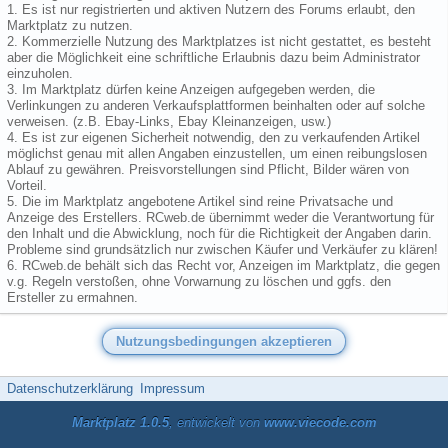
1. Es ist nur registrierten und aktiven Nutzern des Forums erlaubt, den
Marktplatz zu nutzen.
2. Kommerzielle Nutzung des Marktplatzes ist nicht gestattet, es besteht
aber die Möglichkeit eine schriftliche Erlaubnis dazu beim Administrator
einzuholen.
3. Im Marktplatz dürfen keine Anzeigen aufgegeben werden, die
Verlinkungen zu anderen Verkaufsplattformen beinhalten oder auf solche
verweisen. (z.B. Ebay-Links, Ebay Kleinanzeigen, usw.)
4. Es ist zur eigenen Sicherheit notwendig, den zu verkaufenden Artikel
möglichst genau mit allen Angaben einzustellen, um einen reibungslosen
Ablauf zu gewähren. Preisvorstellungen sind Pflicht, Bilder wären von
Vorteil.
5. Die im Marktplatz angebotene Artikel sind reine Privatsache und
Anzeige des Erstellers. RCweb.de übernimmt weder die Verantwortung für
den Inhalt und die Abwicklung, noch für die Richtigkeit der Angaben darin.
Probleme sind grundsätzlich nur zwischen Käufer und Verkäufer zu klären!
6. RCweb.de behält sich das Recht vor, Anzeigen im Marktplatz, die gegen
v.g. Regeln verstoßen, ohne Vorwarnung zu löschen und ggfs. den
Ersteller zu ermahnen.
Datenschutzerklärung
Impressum
Marktplatz 1.0.5
, entwickelt von
www.viecode.com