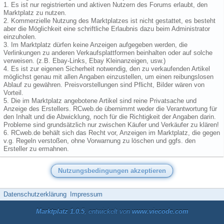
1. Es ist nur registrierten und aktiven Nutzern des Forums erlaubt, den
Marktplatz zu nutzen.
2. Kommerzielle Nutzung des Marktplatzes ist nicht gestattet, es besteht
aber die Möglichkeit eine schriftliche Erlaubnis dazu beim Administrator
einzuholen.
3. Im Marktplatz dürfen keine Anzeigen aufgegeben werden, die
Verlinkungen zu anderen Verkaufsplattformen beinhalten oder auf solche
verweisen. (z.B. Ebay-Links, Ebay Kleinanzeigen, usw.)
4. Es ist zur eigenen Sicherheit notwendig, den zu verkaufenden Artikel
möglichst genau mit allen Angaben einzustellen, um einen reibungslosen
Ablauf zu gewähren. Preisvorstellungen sind Pflicht, Bilder wären von
Vorteil.
5. Die im Marktplatz angebotene Artikel sind reine Privatsache und
Anzeige des Erstellers. RCweb.de übernimmt weder die Verantwortung für
den Inhalt und die Abwicklung, noch für die Richtigkeit der Angaben darin.
Probleme sind grundsätzlich nur zwischen Käufer und Verkäufer zu klären!
6. RCweb.de behält sich das Recht vor, Anzeigen im Marktplatz, die gegen
v.g. Regeln verstoßen, ohne Vorwarnung zu löschen und ggfs. den
Ersteller zu ermahnen.
Datenschutzerklärung
Impressum
Marktplatz 1.0.5
, entwickelt von
www.viecode.com