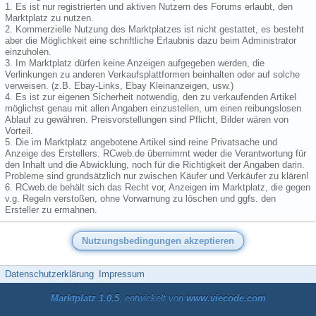
1. Es ist nur registrierten und aktiven Nutzern des Forums erlaubt, den
Marktplatz zu nutzen.
2. Kommerzielle Nutzung des Marktplatzes ist nicht gestattet, es besteht
aber die Möglichkeit eine schriftliche Erlaubnis dazu beim Administrator
einzuholen.
3. Im Marktplatz dürfen keine Anzeigen aufgegeben werden, die
Verlinkungen zu anderen Verkaufsplattformen beinhalten oder auf solche
verweisen. (z.B. Ebay-Links, Ebay Kleinanzeigen, usw.)
4. Es ist zur eigenen Sicherheit notwendig, den zu verkaufenden Artikel
möglichst genau mit allen Angaben einzustellen, um einen reibungslosen
Ablauf zu gewähren. Preisvorstellungen sind Pflicht, Bilder wären von
Vorteil.
5. Die im Marktplatz angebotene Artikel sind reine Privatsache und
Anzeige des Erstellers. RCweb.de übernimmt weder die Verantwortung für
den Inhalt und die Abwicklung, noch für die Richtigkeit der Angaben darin.
Probleme sind grundsätzlich nur zwischen Käufer und Verkäufer zu klären!
6. RCweb.de behält sich das Recht vor, Anzeigen im Marktplatz, die gegen
v.g. Regeln verstoßen, ohne Vorwarnung zu löschen und ggfs. den
Ersteller zu ermahnen.
Datenschutzerklärung
Impressum
Marktplatz 1.0.5
, entwickelt von
www.viecode.com