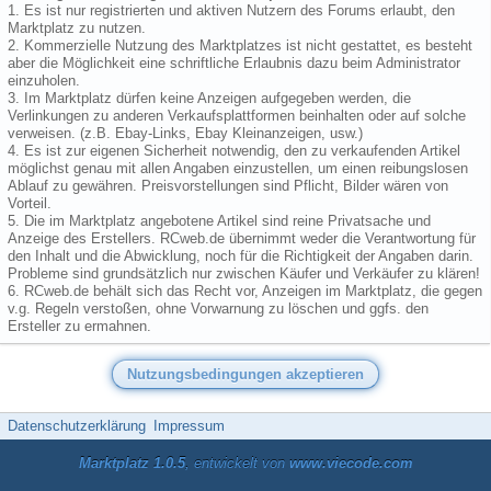
1. Es ist nur registrierten und aktiven Nutzern des Forums erlaubt, den
Marktplatz zu nutzen.
2. Kommerzielle Nutzung des Marktplatzes ist nicht gestattet, es besteht
aber die Möglichkeit eine schriftliche Erlaubnis dazu beim Administrator
einzuholen.
3. Im Marktplatz dürfen keine Anzeigen aufgegeben werden, die
Verlinkungen zu anderen Verkaufsplattformen beinhalten oder auf solche
verweisen. (z.B. Ebay-Links, Ebay Kleinanzeigen, usw.)
4. Es ist zur eigenen Sicherheit notwendig, den zu verkaufenden Artikel
möglichst genau mit allen Angaben einzustellen, um einen reibungslosen
Ablauf zu gewähren. Preisvorstellungen sind Pflicht, Bilder wären von
Vorteil.
5. Die im Marktplatz angebotene Artikel sind reine Privatsache und
Anzeige des Erstellers. RCweb.de übernimmt weder die Verantwortung für
den Inhalt und die Abwicklung, noch für die Richtigkeit der Angaben darin.
Probleme sind grundsätzlich nur zwischen Käufer und Verkäufer zu klären!
6. RCweb.de behält sich das Recht vor, Anzeigen im Marktplatz, die gegen
v.g. Regeln verstoßen, ohne Vorwarnung zu löschen und ggfs. den
Ersteller zu ermahnen.
Datenschutzerklärung
Impressum
Marktplatz 1.0.5
, entwickelt von
www.viecode.com