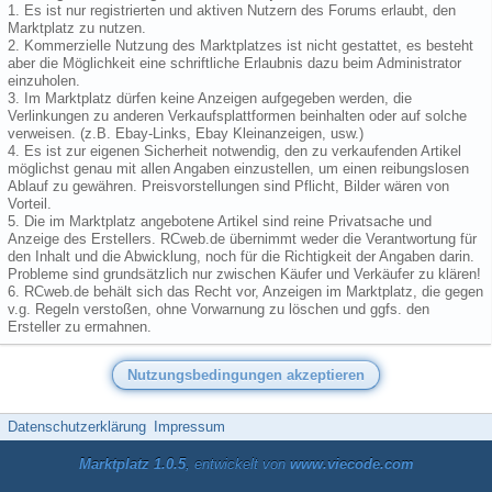
1. Es ist nur registrierten und aktiven Nutzern des Forums erlaubt, den
Marktplatz zu nutzen.
2. Kommerzielle Nutzung des Marktplatzes ist nicht gestattet, es besteht
aber die Möglichkeit eine schriftliche Erlaubnis dazu beim Administrator
einzuholen.
3. Im Marktplatz dürfen keine Anzeigen aufgegeben werden, die
Verlinkungen zu anderen Verkaufsplattformen beinhalten oder auf solche
verweisen. (z.B. Ebay-Links, Ebay Kleinanzeigen, usw.)
4. Es ist zur eigenen Sicherheit notwendig, den zu verkaufenden Artikel
möglichst genau mit allen Angaben einzustellen, um einen reibungslosen
Ablauf zu gewähren. Preisvorstellungen sind Pflicht, Bilder wären von
Vorteil.
5. Die im Marktplatz angebotene Artikel sind reine Privatsache und
Anzeige des Erstellers. RCweb.de übernimmt weder die Verantwortung für
den Inhalt und die Abwicklung, noch für die Richtigkeit der Angaben darin.
Probleme sind grundsätzlich nur zwischen Käufer und Verkäufer zu klären!
6. RCweb.de behält sich das Recht vor, Anzeigen im Marktplatz, die gegen
v.g. Regeln verstoßen, ohne Vorwarnung zu löschen und ggfs. den
Ersteller zu ermahnen.
Datenschutzerklärung
Impressum
Marktplatz 1.0.5
, entwickelt von
www.viecode.com