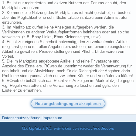
1. Es ist nur registrierten und aktiven Nutzern des Forums erlaubt, den
Marktplatz zu nutzen.
2. Kommerzielle Nutzung des Marktplatzes ist nicht gestattet, es besteht
aber die Möglichkeit eine schriftliche Erlaubnis dazu beim Administrator
einzuholen.
3. Im Marktplatz dürfen keine Anzeigen aufgegeben werden, die
Verlinkungen zu anderen Verkaufsplattformen beinhalten oder auf solche
verweisen. (z.B. Ebay-Links, Ebay Kleinanzeigen, usw.)
4. Es ist zur eigenen Sicherheit notwendig, den zu verkaufenden Artikel
möglichst genau mit allen Angaben einzustellen, um einen reibungslosen
Ablauf zu gewähren. Preisvorstellungen sind Pflicht, Bilder wären von
Vorteil.
5. Die im Marktplatz angebotene Artikel sind reine Privatsache und
Anzeige des Erstellers. RCweb.de übernimmt weder die Verantwortung für
den Inhalt und die Abwicklung, noch für die Richtigkeit der Angaben darin.
Probleme sind grundsätzlich nur zwischen Käufer und Verkäufer zu klären!
6. RCweb.de behält sich das Recht vor, Anzeigen im Marktplatz, die gegen
v.g. Regeln verstoßen, ohne Vorwarnung zu löschen und ggfs. den
Ersteller zu ermahnen.
Datenschutzerklärung
Impressum
Marktplatz 1.0.5
, entwickelt von
www.viecode.com