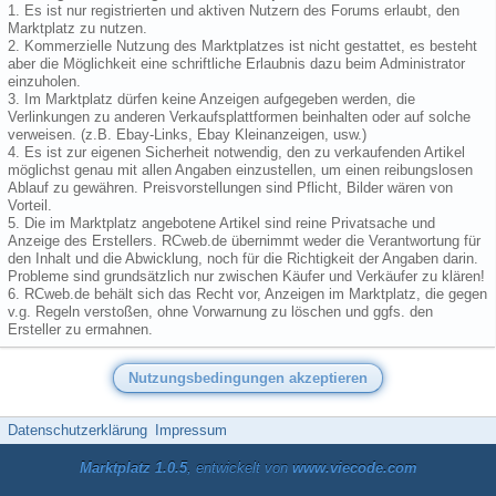
1. Es ist nur registrierten und aktiven Nutzern des Forums erlaubt, den
Marktplatz zu nutzen.
2. Kommerzielle Nutzung des Marktplatzes ist nicht gestattet, es besteht
aber die Möglichkeit eine schriftliche Erlaubnis dazu beim Administrator
einzuholen.
3. Im Marktplatz dürfen keine Anzeigen aufgegeben werden, die
Verlinkungen zu anderen Verkaufsplattformen beinhalten oder auf solche
verweisen. (z.B. Ebay-Links, Ebay Kleinanzeigen, usw.)
4. Es ist zur eigenen Sicherheit notwendig, den zu verkaufenden Artikel
möglichst genau mit allen Angaben einzustellen, um einen reibungslosen
Ablauf zu gewähren. Preisvorstellungen sind Pflicht, Bilder wären von
Vorteil.
5. Die im Marktplatz angebotene Artikel sind reine Privatsache und
Anzeige des Erstellers. RCweb.de übernimmt weder die Verantwortung für
den Inhalt und die Abwicklung, noch für die Richtigkeit der Angaben darin.
Probleme sind grundsätzlich nur zwischen Käufer und Verkäufer zu klären!
6. RCweb.de behält sich das Recht vor, Anzeigen im Marktplatz, die gegen
v.g. Regeln verstoßen, ohne Vorwarnung zu löschen und ggfs. den
Ersteller zu ermahnen.
Datenschutzerklärung
Impressum
Marktplatz 1.0.5
, entwickelt von
www.viecode.com