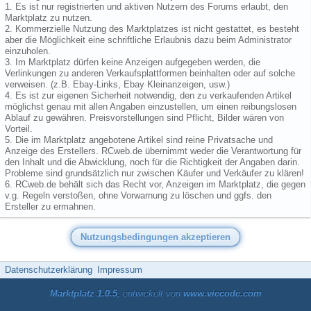
1. Es ist nur registrierten und aktiven Nutzern des Forums erlaubt, den
Marktplatz zu nutzen.
2. Kommerzielle Nutzung des Marktplatzes ist nicht gestattet, es besteht
aber die Möglichkeit eine schriftliche Erlaubnis dazu beim Administrator
einzuholen.
3. Im Marktplatz dürfen keine Anzeigen aufgegeben werden, die
Verlinkungen zu anderen Verkaufsplattformen beinhalten oder auf solche
verweisen. (z.B. Ebay-Links, Ebay Kleinanzeigen, usw.)
4. Es ist zur eigenen Sicherheit notwendig, den zu verkaufenden Artikel
möglichst genau mit allen Angaben einzustellen, um einen reibungslosen
Ablauf zu gewähren. Preisvorstellungen sind Pflicht, Bilder wären von
Vorteil.
5. Die im Marktplatz angebotene Artikel sind reine Privatsache und
Anzeige des Erstellers. RCweb.de übernimmt weder die Verantwortung für
den Inhalt und die Abwicklung, noch für die Richtigkeit der Angaben darin.
Probleme sind grundsätzlich nur zwischen Käufer und Verkäufer zu klären!
6. RCweb.de behält sich das Recht vor, Anzeigen im Marktplatz, die gegen
v.g. Regeln verstoßen, ohne Vorwarnung zu löschen und ggfs. den
Ersteller zu ermahnen.
Datenschutzerklärung
Impressum
Marktplatz 1.0.5
, entwickelt von
www.viecode.com