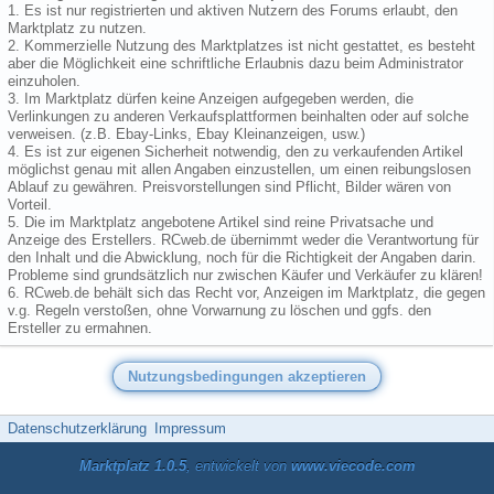
1. Es ist nur registrierten und aktiven Nutzern des Forums erlaubt, den
Marktplatz zu nutzen.
2. Kommerzielle Nutzung des Marktplatzes ist nicht gestattet, es besteht
aber die Möglichkeit eine schriftliche Erlaubnis dazu beim Administrator
einzuholen.
3. Im Marktplatz dürfen keine Anzeigen aufgegeben werden, die
Verlinkungen zu anderen Verkaufsplattformen beinhalten oder auf solche
verweisen. (z.B. Ebay-Links, Ebay Kleinanzeigen, usw.)
4. Es ist zur eigenen Sicherheit notwendig, den zu verkaufenden Artikel
möglichst genau mit allen Angaben einzustellen, um einen reibungslosen
Ablauf zu gewähren. Preisvorstellungen sind Pflicht, Bilder wären von
Vorteil.
5. Die im Marktplatz angebotene Artikel sind reine Privatsache und
Anzeige des Erstellers. RCweb.de übernimmt weder die Verantwortung für
den Inhalt und die Abwicklung, noch für die Richtigkeit der Angaben darin.
Probleme sind grundsätzlich nur zwischen Käufer und Verkäufer zu klären!
6. RCweb.de behält sich das Recht vor, Anzeigen im Marktplatz, die gegen
v.g. Regeln verstoßen, ohne Vorwarnung zu löschen und ggfs. den
Ersteller zu ermahnen.
Datenschutzerklärung
Impressum
Marktplatz 1.0.5
, entwickelt von
www.viecode.com