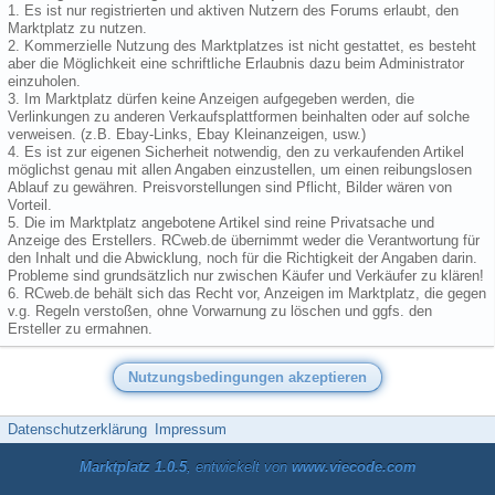
1. Es ist nur registrierten und aktiven Nutzern des Forums erlaubt, den
Marktplatz zu nutzen.
2. Kommerzielle Nutzung des Marktplatzes ist nicht gestattet, es besteht
aber die Möglichkeit eine schriftliche Erlaubnis dazu beim Administrator
einzuholen.
3. Im Marktplatz dürfen keine Anzeigen aufgegeben werden, die
Verlinkungen zu anderen Verkaufsplattformen beinhalten oder auf solche
verweisen. (z.B. Ebay-Links, Ebay Kleinanzeigen, usw.)
4. Es ist zur eigenen Sicherheit notwendig, den zu verkaufenden Artikel
möglichst genau mit allen Angaben einzustellen, um einen reibungslosen
Ablauf zu gewähren. Preisvorstellungen sind Pflicht, Bilder wären von
Vorteil.
5. Die im Marktplatz angebotene Artikel sind reine Privatsache und
Anzeige des Erstellers. RCweb.de übernimmt weder die Verantwortung für
den Inhalt und die Abwicklung, noch für die Richtigkeit der Angaben darin.
Probleme sind grundsätzlich nur zwischen Käufer und Verkäufer zu klären!
6. RCweb.de behält sich das Recht vor, Anzeigen im Marktplatz, die gegen
v.g. Regeln verstoßen, ohne Vorwarnung zu löschen und ggfs. den
Ersteller zu ermahnen.
Datenschutzerklärung
Impressum
Marktplatz 1.0.5
, entwickelt von
www.viecode.com