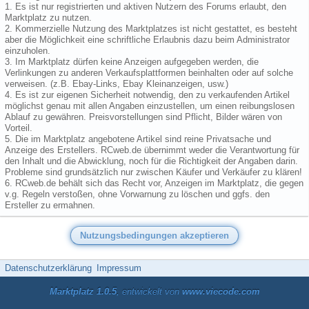
1. Es ist nur registrierten und aktiven Nutzern des Forums erlaubt, den
Marktplatz zu nutzen.
2. Kommerzielle Nutzung des Marktplatzes ist nicht gestattet, es besteht
aber die Möglichkeit eine schriftliche Erlaubnis dazu beim Administrator
einzuholen.
3. Im Marktplatz dürfen keine Anzeigen aufgegeben werden, die
Verlinkungen zu anderen Verkaufsplattformen beinhalten oder auf solche
verweisen. (z.B. Ebay-Links, Ebay Kleinanzeigen, usw.)
4. Es ist zur eigenen Sicherheit notwendig, den zu verkaufenden Artikel
möglichst genau mit allen Angaben einzustellen, um einen reibungslosen
Ablauf zu gewähren. Preisvorstellungen sind Pflicht, Bilder wären von
Vorteil.
5. Die im Marktplatz angebotene Artikel sind reine Privatsache und
Anzeige des Erstellers. RCweb.de übernimmt weder die Verantwortung für
den Inhalt und die Abwicklung, noch für die Richtigkeit der Angaben darin.
Probleme sind grundsätzlich nur zwischen Käufer und Verkäufer zu klären!
6. RCweb.de behält sich das Recht vor, Anzeigen im Marktplatz, die gegen
v.g. Regeln verstoßen, ohne Vorwarnung zu löschen und ggfs. den
Ersteller zu ermahnen.
Datenschutzerklärung
Impressum
Marktplatz 1.0.5
, entwickelt von
www.viecode.com