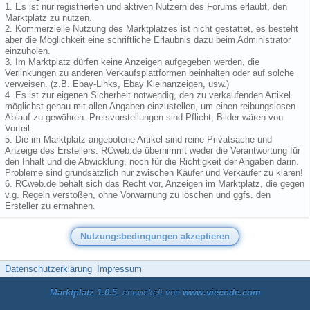
1. Es ist nur registrierten und aktiven Nutzern des Forums erlaubt, den
Marktplatz zu nutzen.
2. Kommerzielle Nutzung des Marktplatzes ist nicht gestattet, es besteht
aber die Möglichkeit eine schriftliche Erlaubnis dazu beim Administrator
einzuholen.
3. Im Marktplatz dürfen keine Anzeigen aufgegeben werden, die
Verlinkungen zu anderen Verkaufsplattformen beinhalten oder auf solche
verweisen. (z.B. Ebay-Links, Ebay Kleinanzeigen, usw.)
4. Es ist zur eigenen Sicherheit notwendig, den zu verkaufenden Artikel
möglichst genau mit allen Angaben einzustellen, um einen reibungslosen
Ablauf zu gewähren. Preisvorstellungen sind Pflicht, Bilder wären von
Vorteil.
5. Die im Marktplatz angebotene Artikel sind reine Privatsache und
Anzeige des Erstellers. RCweb.de übernimmt weder die Verantwortung für
den Inhalt und die Abwicklung, noch für die Richtigkeit der Angaben darin.
Probleme sind grundsätzlich nur zwischen Käufer und Verkäufer zu klären!
6. RCweb.de behält sich das Recht vor, Anzeigen im Marktplatz, die gegen
v.g. Regeln verstoßen, ohne Vorwarnung zu löschen und ggfs. den
Ersteller zu ermahnen.
Datenschutzerklärung
Impressum
Marktplatz 1.0.5
, entwickelt von
www.viecode.com