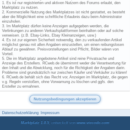
1. Es ist nur registrierten und aktiven Nutzern des Forums erlaubt, den
Marktplatz zu nutzen.
2. Kommerzielle Nutzung des Marktplatzes ist nicht gestattet, es besteht
aber die Möglichkeit eine schriftliche Erlaubnis dazu beim Administrator
einzuholen.
3. Im Marktplatz dürfen keine Anzeigen aufgegeben werden, die
Verlinkungen zu anderen Verkaufsplattformen beinhalten oder auf solche
verweisen. (z.B. Ebay-Links, Ebay Kleinanzeigen, usw.)
4. Es ist zur eigenen Sicherheit notwendig, den zu verkaufenden Artikel
möglichst genau mit allen Angaben einzustellen, um einen reibungslosen
Ablauf zu gewähren. Preisvorstellungen sind Pflicht, Bilder wären von
Vorteil.
5. Die im Marktplatz angebotene Artikel sind reine Privatsache und
Anzeige des Erstellers. RCweb.de übernimmt weder die Verantwortung für
den Inhalt und die Abwicklung, noch für die Richtigkeit der Angaben darin.
Probleme sind grundsätzlich nur zwischen Käufer und Verkäufer zu klären!
6. RCweb.de behält sich das Recht vor, Anzeigen im Marktplatz, die gegen
v.g. Regeln verstoßen, ohne Vorwarnung zu löschen und ggfs. den
Ersteller zu ermahnen.
Datenschutzerklärung
Impressum
Marktplatz 1.0.5
, entwickelt von
www.viecode.com