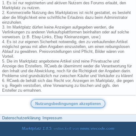
1. Es ist nur registrierten und aktiven Nutzern des Forums erlaubt, den
Marktplatz zu nutzen.
2. Kommerzielle Nutzung des Marktplatzes ist nicht gestattet, es besteht
aber die Möglichkeit eine schriftliche Erlaubnis dazu beim Administrator
einzuholen.
3. Im Marktplatz dürfen keine Anzeigen aufgegeben werden, die
Verlinkungen zu anderen Verkaufsplattformen beinhalten oder auf solche
verweisen. (z.B. Ebay-Links, Ebay Kleinanzeigen, usw.)
4. Es ist zur eigenen Sicherheit notwendig, den zu verkaufenden Artikel
möglichst genau mit allen Angaben einzustellen, um einen reibungslosen
Ablauf zu gewähren. Preisvorstellungen sind Pflicht, Bilder wären von
Vorteil.
5. Die im Marktplatz angebotene Artikel sind reine Privatsache und
Anzeige des Erstellers. RCweb.de übernimmt weder die Verantwortung für
den Inhalt und die Abwicklung, noch für die Richtigkeit der Angaben darin.
Probleme sind grundsätzlich nur zwischen Käufer und Verkäufer zu klären!
6. RCweb.de behält sich das Recht vor, Anzeigen im Marktplatz, die gegen
v.g. Regeln verstoßen, ohne Vorwarnung zu löschen und ggfs. den
Ersteller zu ermahnen.
Datenschutzerklärung
Impressum
Marktplatz 1.0.5
, entwickelt von
www.viecode.com