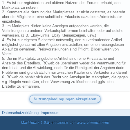
1. Es ist nur registrierten und aktiven Nutzern des Forums erlaubt, den
Marktplatz zu nutzen.
2. Kommerzielle Nutzung des Marktplatzes ist nicht gestattet, es besteht
aber die Möglichkeit eine schriftliche Erlaubnis dazu beim Administrator
einzuholen.
3. Im Marktplatz dürfen keine Anzeigen aufgegeben werden, die
Verlinkungen zu anderen Verkaufsplattformen beinhalten oder auf solche
verweisen. (z.B. Ebay-Links, Ebay Kleinanzeigen, usw.)
4. Es ist zur eigenen Sicherheit notwendig, den zu verkaufenden Artikel
möglichst genau mit allen Angaben einzustellen, um einen reibungslosen
Ablauf zu gewähren. Preisvorstellungen sind Pflicht, Bilder wären von
Vorteil.
5. Die im Marktplatz angebotene Artikel sind reine Privatsache und
Anzeige des Erstellers. RCweb.de übernimmt weder die Verantwortung für
den Inhalt und die Abwicklung, noch für die Richtigkeit der Angaben darin.
Probleme sind grundsätzlich nur zwischen Käufer und Verkäufer zu klären!
6. RCweb.de behält sich das Recht vor, Anzeigen im Marktplatz, die gegen
v.g. Regeln verstoßen, ohne Vorwarnung zu löschen und ggfs. den
Ersteller zu ermahnen.
Datenschutzerklärung
Impressum
Marktplatz 1.0.5
, entwickelt von
www.viecode.com